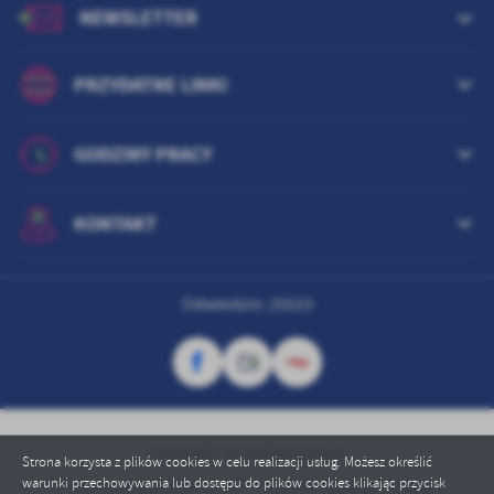
NEWSLETTER
PRZYDATNE LINKI
GODZINY PRACY
KONTAKT
Odwiedzin: 25523
Copyright by bckkleczew.pl
Strona korzysta z plików cookies w celu realizacji usług. Możesz określić
warunki przechowywania lub dostępu do plików cookies klikając przycisk
Powered by
2ClickPortal® - Portale nowej generacji