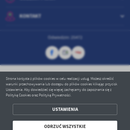
KONTAKT
Odwiedzin: 25472
Copyright by bckkleczew.pl
Strona korzysta z plików cookies w celu realizacji usług. Możesz określić
warunki przechowywania lub dostępu do plików cookies klikając przycisk
Powered by
2ClickPortal® - Portale nowej generacji
Ustawienia. Aby dowiedzieć się więcej zachęcamy do zapoznania się z
Polityką Cookies oraz Polityką Prywatności.
ZAPISZ WYBRANE
USTAWIENIA
ODRZUĆ WSZYSTKIE
ODRZUĆ WSZYSTKIE