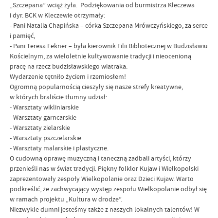
„Szczepana” wciąż żyła. Podziękowania od burmistrza Kleczewa
i dyr. BCK w Kleczewie otrzymały:
- Pani Natalia Chapińska – córka Szczepana Mrówczyńskiego, za serce
i pamięć,
- Pani Teresa Fekner – była kierownik Filii Bibliotecznej w Budzisławiu
Kościelnym, za wieloletnie kultywowanie tradycji i nieocenioną
pracę na rzecz budzisławskiego wiatraka.
Wydarzenie tętniło życiem i rzemiosłem!
Ogromną popularnością cieszyły się nasze strefy kreatywne,
w których braliście tłumny udział:
- Warsztaty wikliniarskie
- Warsztaty garncarskie
- Warsztaty zielarskie
- Warsztaty pszczelarskie
- Warsztaty malarskie i plastyczne.
O cudowną oprawę muzyczną i taneczną zadbali artyści, którzy
przenieśli nas w świat tradycji. Piękny folklor Kujaw i Wielkopolski
zaprezentowały zespoły Wielkopolanie oraz Dzieci Kujaw. Warto
podkreślić, że zachwycający występ zespołu Wielkopolanie odbył się
w ramach projektu „Kultura w drodze”.
Niezwykle dumni jesteśmy także z naszych lokalnych talentów! W