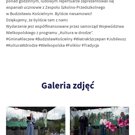
ponad godzinnym, ludowym repertuarze zaprezentowali się
wspaniali uczniowie z Zespołu Szkolno-Przedszkolnego
w Budzisławiu Kościelnym. Byliście niesamowici!
Dziękujemy, że byliście tam z nami.
Wydarzenie jest współfinansowane przez samorząd Województwa
Wielkopolskiego z programu „Kultura w drodze”.
#GminaKleczew #BudzisławKościelny #WiatrakSzczepan #Jubileusz
#KulturaWdrodze #Wielkopolska #Folklor #Tradycja
Galeria zdjęć